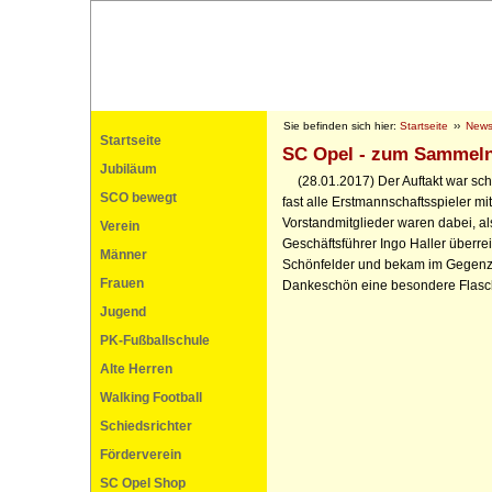
Sie befinden sich hier:
Startseite
››
News
Startseite
SC Opel - zum Sammel
Jubiläum
(28.01.2017) Der Auftakt war sc
SCO bewegt
fast alle Erstmannschaftsspieler mi
Vorstandmitglieder waren dabei, 
Verein
Geschäftsführer Ingo Haller überre
Männer
Schönfelder und bekam im Gegenzu
Frauen
Dankeschön eine besondere Flasc
Jugend
PK-Fußballschule
Alte Herren
Walking Football
Schiedsrichter
Förderverein
SC Opel Shop