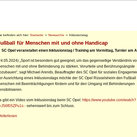
ie befinden sich hier:
Startseite
››
Newsarchiv
››
Inklusionstag
ußball für Menschen mit und ohne Handicap
SC Opel veranstaltet einen Inklusionstag / Training am Vormittag, Turnier am 
24.05.2024) „Sport ist besonders gut geeignet, um das gegenseitige Verständnis vo
enschen mit und ohne Behinderung zu stärken, Vorurteile und Berührungsängste
bzubauen“, sagt Michael Arends, Beauftragter des SC Opel für soziales Engagemen
er Ausrichtung eines Inklusionstags möchte der SC Opel Rüsselsheim den Fußball 
enschen mit Beeinträchtigungen fördern und für den Umgang mit Behinderungen
ensibilisieren.
s gibt ein Video vom Inklusionstag beim SC Opel:
https://www.youtube.com/watch?
=J56f0SZPu1s
- sehenswert bis zum Schluss.
eiterlesen