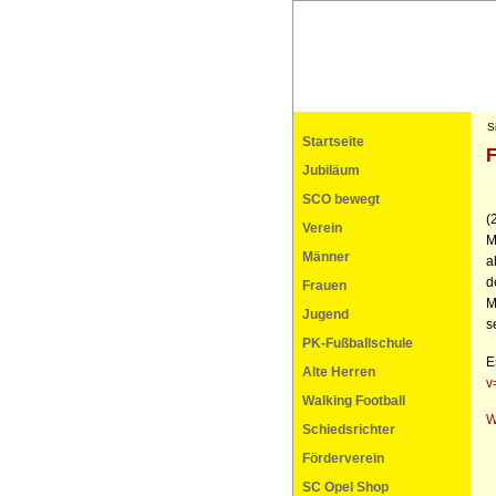
S
Startseite
F
Jubiläum
SCO bewegt
(
Verein
M
Männer
a
d
Frauen
M
Jugend
s
PK-Fußballschule
E
Alte Herren
v
Walking Football
W
Schiedsrichter
Förderverein
SC Opel Shop