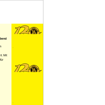
Abend
n
.
t. Mit
für
.