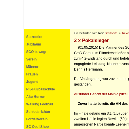
Sie befinden sich hier:
Startseite
››
News
Startseite
2 x Pokalsieger
Jubiläum
(01.05.2015) Die Männer des SC 
SCO bewegt
Groß-Gerau. Im Elfmeterschießen s
zum 4:2-Endstand durch und belohn
Verein
engagierte Leistung. Nauheim vers
Männer
Dennis Herrmann.
Frauen
Die Verlängerung war zuvor torlos 
Jugend
gestanden.
PK-Fußballschule
Ausführer Bericht der Main-Spitze
Alte Herren
Zuvor hatte bereits die AH des
Walking Football
Schiedsrichter
Im Finale gelang ein 3:1 (1:0) über
zweiten Hälfte legten Nowka (50.) u
Förderverein
angesetzten Partie konnte Leeheim
SC Opel Shop